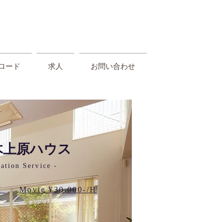
S
ロード
求人
お問い合わせ
木上原ハウス
ation Service -
/H
​Movie ¥30,000-/H