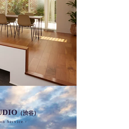
UDIO
（渋谷）
on Service -