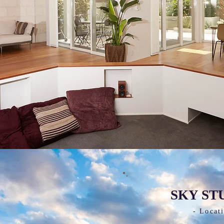
SKY ST
- Locati