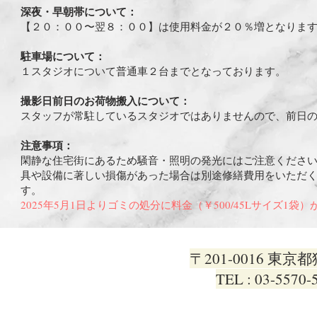
深夜・早朝帯について：
【２０：００〜翌８：００】は使用料金が２０％増となりま
駐車場について：
１スタジオについて普通車２台までとなっております。
撮影日前日のお荷物搬入について：
スタッフが常駐しているスタジオではありませんので、前日
注意事項：
閑静な住宅街にあるため騒音・照明の発光にはご注意くださ
具や設備に著しい損傷があった場合は別途修繕費用をいただ
す。
2025年5月1日よりゴミの処分に料金（￥500/45Lサイズ1袋
〒201-0016 
​TEL : 03-5570