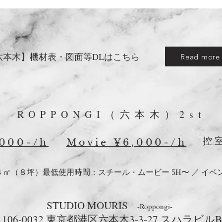
【六本木】機材表・図面等DLはこちら
Read more
​ROPPONGI（六本木）2st
控
,000-/h
Movie
¥6,000-/h
4 ㎡（８坪）最低使用時間：スチール・ムービー 5H〜 ／ イベン
STUDIO MOURIS
-Roppongi-
106-0032 東京都港区六本木3-3-27
​ スハラビルB