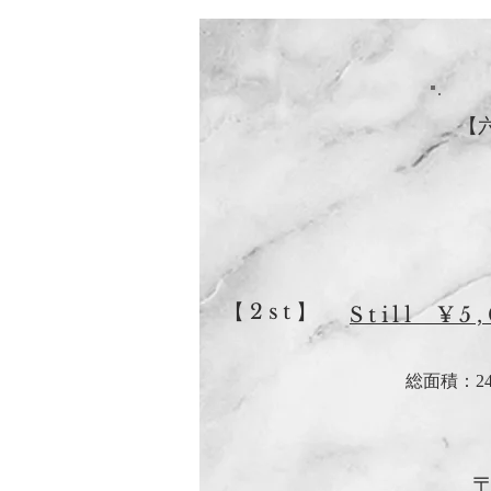
​
【2st】
Still ¥5
総面積：2
〒