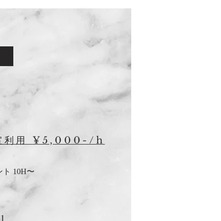
¥5,000-/h
室利用
ト 10H〜
1