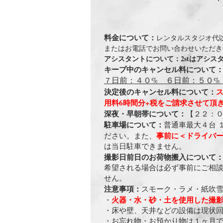
料金について：
レンタルスタジオ代
またはお電話でお問い合わせいただき
​アシスタントについて：2stはアシ
​キープ中のキャンセル料について
日前：４０%
６日前：５０%
７
決定後のキャンセル料について：
用料6時間分+税をご請求させて頂
深夜・早朝帯について：
【２２：０
駐車場について：
普通車最大４台 
事前に＜ドライバー
ださい。また、
は当日駐車できません。
撮影日前日のお荷物搬入について
希望される場合は必ず事前にご相
せん。
注意事項：
スモーク・ラメ・紙吹
火器・水・砂・土を使用した撮
​・
・床や壁、天井などの設備は現状
・お忘れ物・お預かり物は１ヶ月