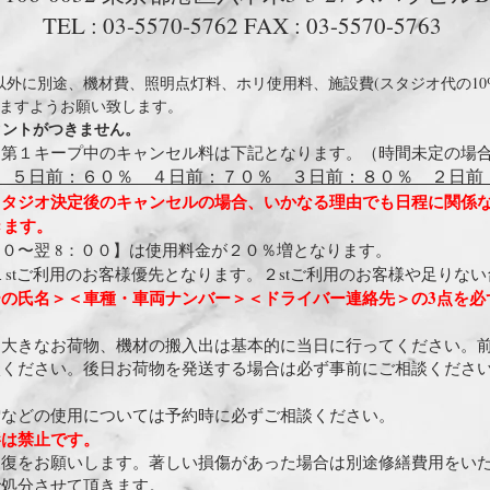
​TEL : 03-5570-5762 FAX : 03-5570-5763
以外に別途、
機材費、照明点灯料、ホリ使用料、施設費(スタジオ代の10
ますようお願い致します。
スタントがつきません。
：
第１キープ中のキャンセル料は下記となります。（時間未定の場合
 ５日前：６０％ ４日前：７０％ ３日前：８０％ ２日前
スタジオ決定後のキャンセルの場合、いかなる理由でも日程に関係
きます。
０〜翌 8：００】は使用料金が２０％増となります。
１stご利用のお客様優先となります。２stご利用のお客様や足りな
の氏名＞＜車種・車両ナンバー＞＜ドライバー連絡先＞の3点を必
：
大きなお荷物、機材の搬入出は基本的に当日に行ってください
。
談ください。後日お荷物を発送する場合は必ず事前にご相談くださ
雪などの使用については予約時に必ずご相談ください。
影は禁止です。
回復をお願いします。著しい損傷があった場合は別途修繕費用をい
で処分させて頂きます。