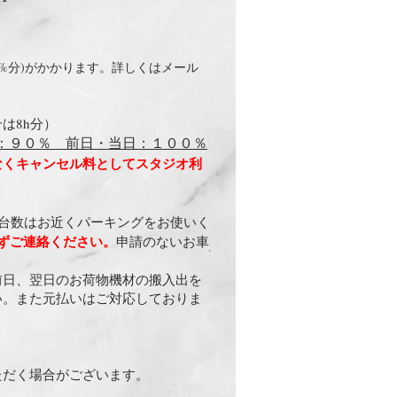
%分)がかかります。
詳しくはメール
は8h分）
：９０％ 前日・当日：１００％
なくキャンセル料としてスタジオ利
い台数はお近くパーキングをお使いく
ずご連絡ください。
申請のないお車
前日、翌日のお荷物機材の搬入出を
い。また元払いはご対応しておりま
ただく場合がございます。