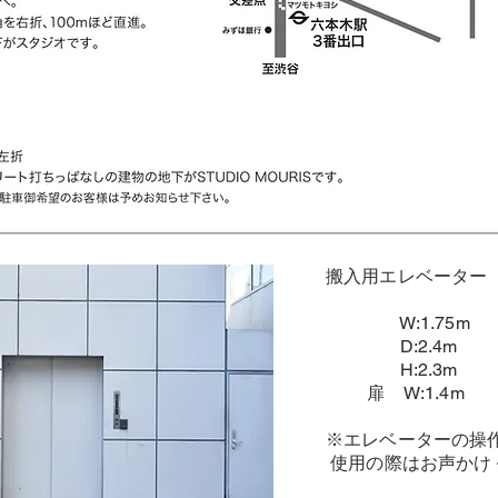
搬入用エレベーター
W:1.75m
D:2.4m
​ H:2.3m
​ 扉 W:
​1.4m
※エレベーターの操
​ 使用の際はお声か