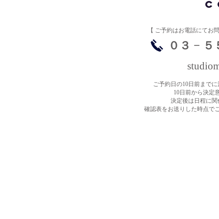
C
【 ​ご予約はお電話にてお
​０３ − 
studio
ご予約日の10日前まで
10日前から決定
決定後は日程に関
確認表をお送りした時点で