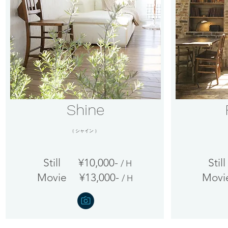
Shine
（ シャイン ）
Still ¥10,000-
Stil
/ H
Movie ¥13,000-
Movi
/ H