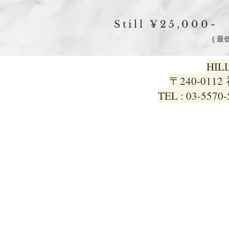
​Still ¥25,
( 最
HIL
〒240-01
​TEL : 03-5570